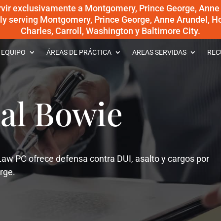
rvir exclusivamente a Montgomery, Prince George, Anne
dly serving Montgomery, Prince George, Anne Arundel, Ho
Charles, Carroll, Washington y Baltimore City.
 EQUIPO
ÁREAS DE PRÁCTICA
AREAS SERVIDAS
REC
al Bowie
aw PC ofrece defensa contra DUI, asalto y cargos por
rge.