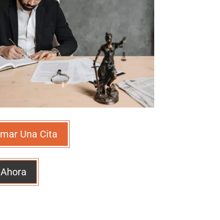
mar Una Cita
 Ahora