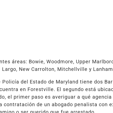
uientes áreas: Bowie, Woodmore, Upper Marlboro
, Largo, New Carrolton, Mitchellville y Lanham
 Policía del Estado de Maryland tiene dos Ba
cuentra en Forestville. El segundo está ubic
o, el primer paso es averiguar a qué agencia p
. La contratación de un abogado penalista con
 amigo o ser querido que fue arrestado.