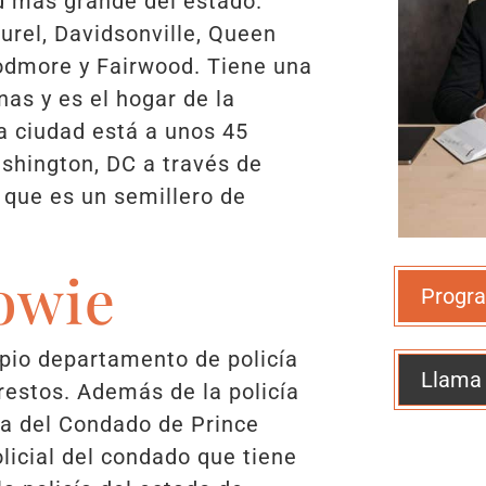
d más grande del estado.
urel, Davidsonville, Queen
oodmore y Fairwood. Tiene una
as y es el hogar de la
a ciudad está a unos 45
shington, DC a través de
que es un semillero de
Bowie
Progra
opio departamento de policía
Llama
rrestos. Además de la policía
ía del Condado de Prince
licial del condado que tiene