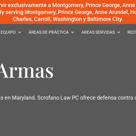
rvir exclusivamente a Montgomery, Prince George, Anne
dly serving Montgomery, Prince George, Anne Arundel, Ho
Charles, Carroll, Washington y Baltimore City.
 EQUIPO
ÁREAS DE PRÁCTICA
AREAS SERVIDAS
REC
 Armas
s en Maryland. Scrofano Law PC ofrece defensa contra 