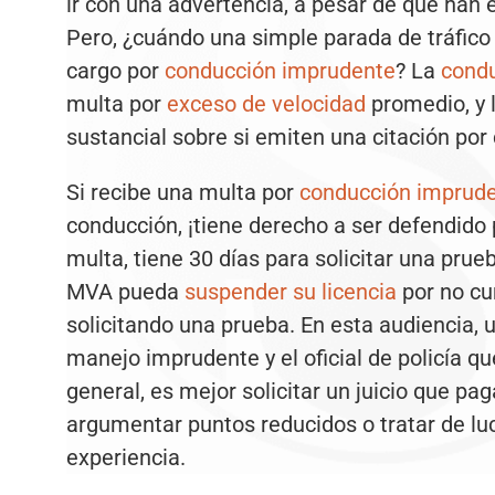
ir con una advertencia, a pesar de que han 
Pero, ¿cuándo una simple parada de tráfico
cargo por
conducción imprudente
? La
cond
multa por
exceso de velocidad
promedio, y l
sustancial sobre si emiten una citación po
Si recibe una multa por
conducción imprud
conducción, ¡tiene derecho a ser defendido
multa, tiene 30 días para solicitar una prue
MVA pueda
suspender su licencia
por no cu
solicitando una prueba. En esta audiencia,
manejo imprudente y el oficial de policía que
general, es mejor solicitar un juicio que pa
argumentar puntos reducidos o tratar de luch
experiencia.