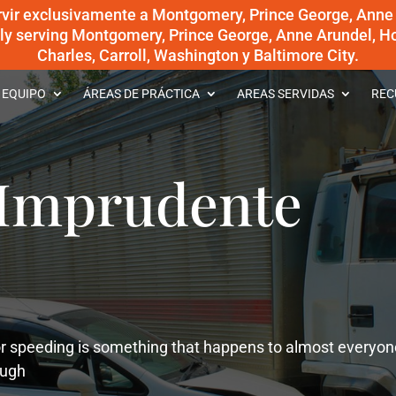
rvir exclusivamente a Montgomery, Prince George, Anne
dly serving Montgomery, Prince George, Anne Arundel, Ho
Charles, Carroll, Washington y Baltimore City.
 EQUIPO
ÁREAS DE PRÁCTICA
AREAS SERVIDAS
REC
Imprudente
or speeding is something that happens to almost everyon
ough