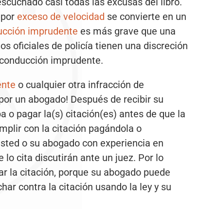
escuchado casi todas las excusas del libro.
 por
exceso de velocidad
se convierte en un
ucción imprudente
es más grave que una
os oficiales de policía tienen una discreción
r conducción imprudente.
ente
o cualquier otra infracción de
 por un abogado! Después de recibir su
ba o pagar la(s) citación(es) antes de que la
mplir con la citación pagándola o
 usted o su abogado con experiencia en
 lo cita discutirán ante un juez. Por lo
gar la citación, porque su abogado puede
ar contra la citación usando la ley y su