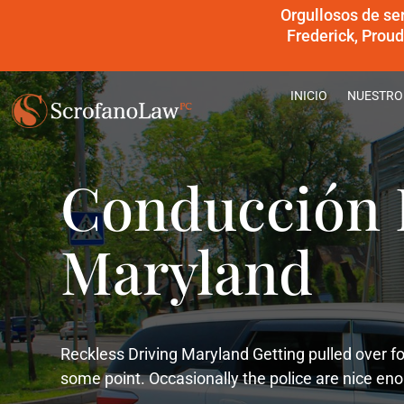
Orgullosos de se
Frederick, Prou
INICIO
NUESTRO
Conducción 
Maryland
Reckless Driving Maryland Getting pulled over f
some point. Occasionally the police are nice en