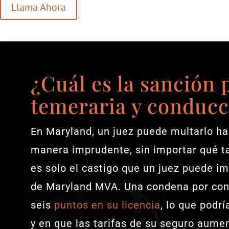
Llama Ahora
¿Cuál es la sanción
temeraria y conducc
En Maryland, un juez puede multarlo h
manera imprudente, sin importar qué t
es solo el castigo que un juez puede i
de Maryland MVA. Una condena por con
seis
puntos en su licencia
, lo que podrí
y en que las tarifas de su seguro aum