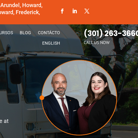
 Arundel, Howard,
ward, Frederick,
(301) 263-366
URSOS
BLOG
CONTÁCTO
CALL US NOW
ENGLISH
e at