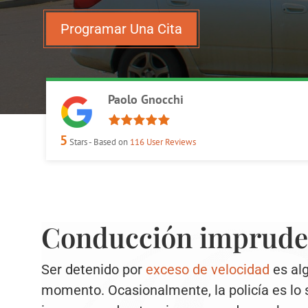
Programar Una Cita
Paolo Gnocchi
5
Stars - Based on
116
User Reviews
Conducción imprude
Ser detenido por
exceso de velocidad
es alg
momento. Ocasionalmente, la policía es lo