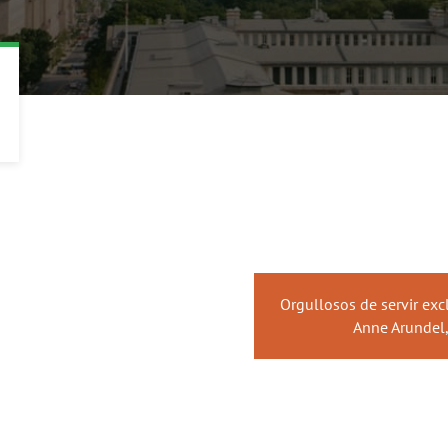
Orgullosos de servir ex
Anne Arundel,