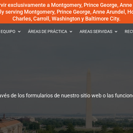
rvir exclusivamente a Montgomery, Prince George, Anne
dly serving Montgomery, Prince George, Anne Arundel, Ho
Charles, Carroll, Washington y Baltimore City.
 EQUIPO
ÁREAS DE PRÁCTICA
AREAS SERVIDAS
REC
vés de los formularios de nuestro sitio web o las funcio