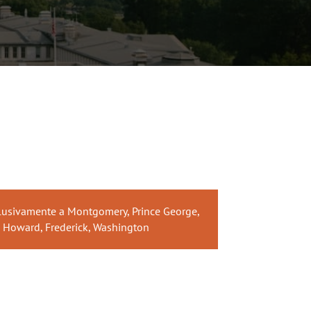
clusivamente a Montgomery, Prince George,
 Howard, Frederick, Washington