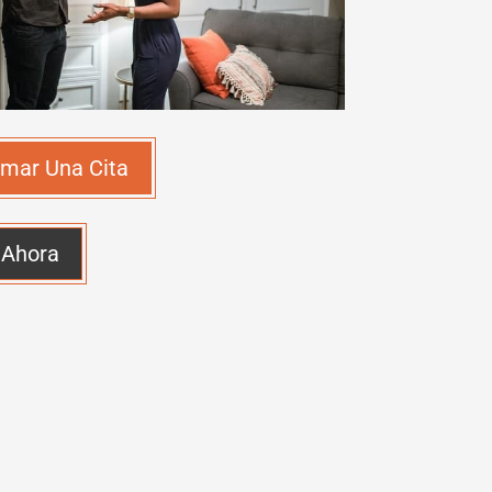
mar Una Cita
 Ahora