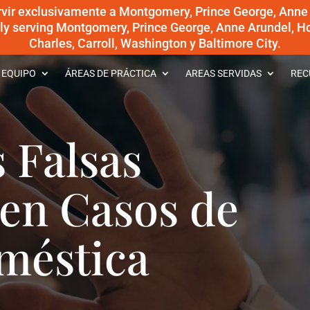
rvir exclusivamente a Montgomery, Prince George, Anne
dly serving Montgomery, Prince George, Anne Arundel, Ho
Charles, Carroll, Washington y Baltimore City.
 EQUIPO
ÁREAS DE PRÁCTICA
AREAS SERVIDAS
REC
 Falsas
en Casos de
méstica