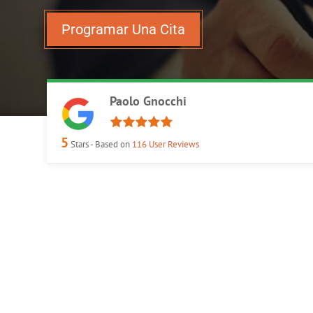
Programar Una Cita
Paolo Gnocchi
5
Stars - Based on
116
User Reviews