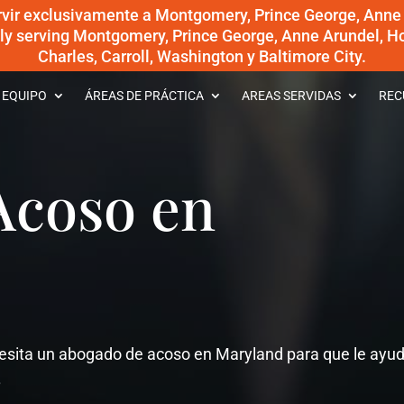
rvir exclusivamente a Montgomery, Prince George, Anne
dly serving Montgomery, Prince George, Anne Arundel, Ho
Charles, Carroll, Washington y Baltimore City.
 EQUIPO
ÁREAS DE PRÁCTICA
AREAS SERVIDAS
REC
Acoso en
cesita un abogado de acoso en Maryland para que le ayu
.