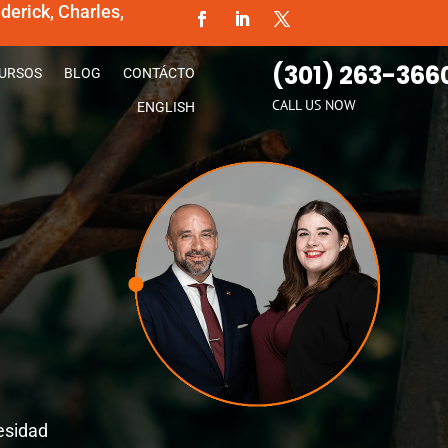
erick, Charles,
(301) 263-366
URSOS
BLOG
CONTÁCTO
CALL US NOW
ENGLISH
esidad