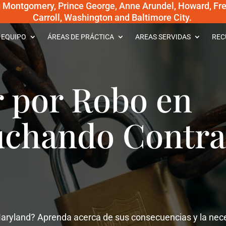
g Montgomery, Prince George, Anne Arundel, Howard, Fred
Carroll, Washington and Baltimore City.
 EQUIPO
ÁREAS DE PRÁCTICA
AREAS SERVIDAS
REC
r por Robo en
uchando Contra
Maryland? Aprenda acerca de sus consecuencias y la nec