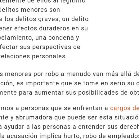
temente de ellos al legítimo
 delitos menores son
los delitos graves, un delito
ener efectos duraderos en su
celamiento, una condena y
ectar sus perspectivas de
 relaciones personales.
os menores por robo a menudo van más allá de 
ación, es importante que se tome en serio su
ente para aumentar sus posibilidades de obte
amos a personas que se enfrentan a
cargos de
nte y abrumadora que puede ser esta situaci
a ayudar a las personas a entender sus derec
i la acusación implica hurto, robo de empleado