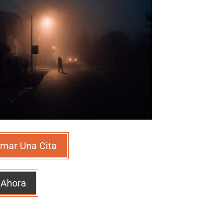
mar Una Cita
 Ahora