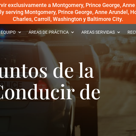
rvir exclusivamente a Montgomery, Prince George, Anne
dly serving Montgomery, Prince George, Anne Arundel, Ho
Charles, Carroll, Washington y Baltimore City.
 EQUIPO
ÁREAS DE PRÁCTICA
AREAS SERVIDAS
REC
untos de la
Conducir de