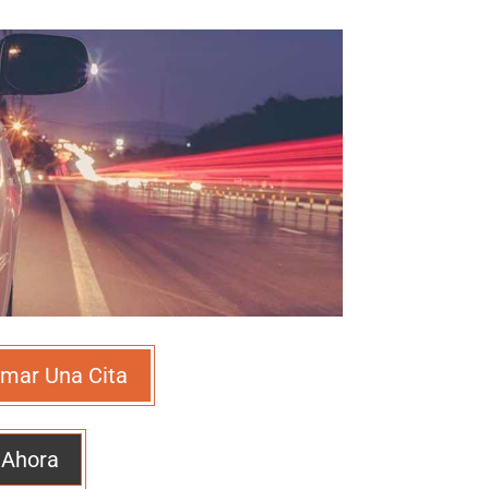
mar Una Cita
 Ahora