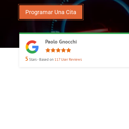
Programar Una Cita
Paolo Gnocchi
5
Stars - Based on
117
User Reviews