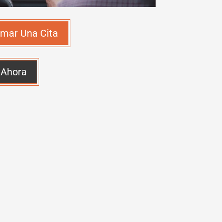
mar Una Cita
 Ahora