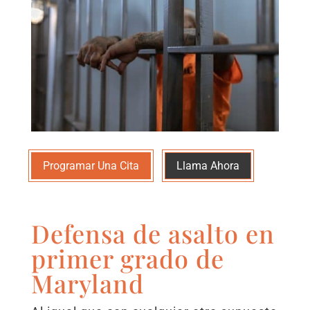
Programar Una Cita
Llama Ahora
Defensa de asalto en
primer grado de
Maryland