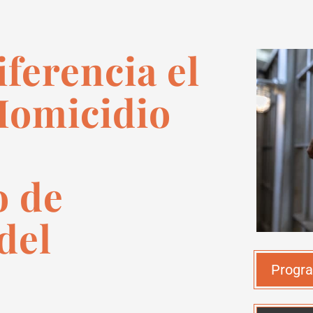
ferencia el
Homicidio
o de
del
Progra