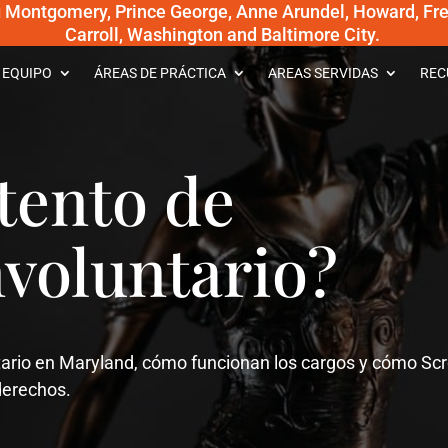
g Montgomery, Prince George, Anne Arundel, Howard, Fred
Carroll, Washington and Baltimore City.
 EQUIPO
ÁREAS DE PRÁCTICA
AREAS SERVIDAS
REC
ntento de
voluntario?
tario en Maryland, cómo funcionan los cargos y cómo Sc
derechos.