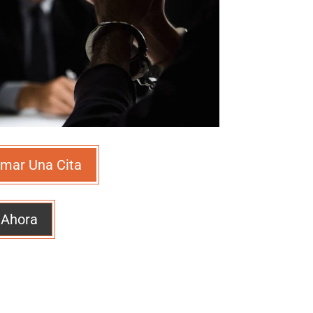
mar Una Cita
 Ahora