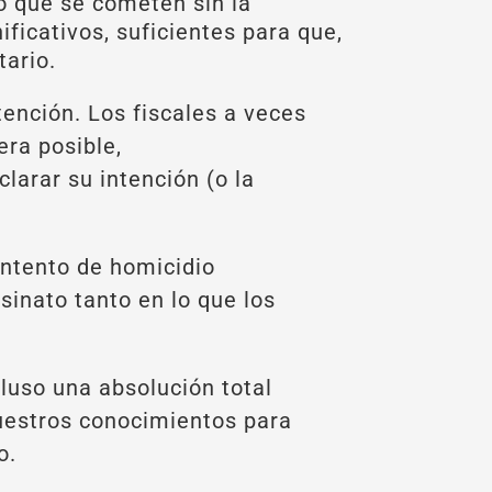
o que se cometen sin la
ficativos, suficientes para que,
tario.
ención. Los fiscales a veces
era posible,
larar su intención (o la
intento de homicidio
esinato tanto en lo que los
luso una absolución total
nuestros conocimientos para
o.