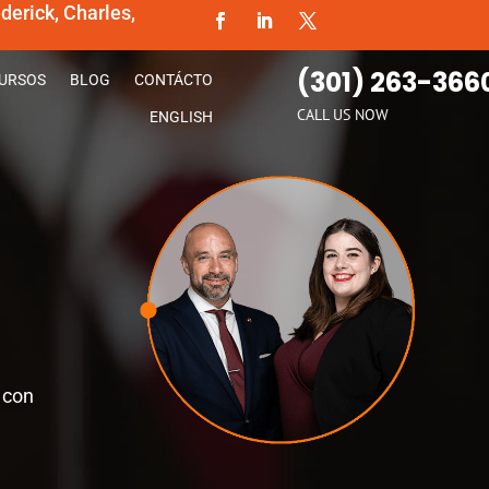
erick, Charles,
(301) 263-366
URSOS
BLOG
CONTÁCTO
CALL US NOW
ENGLISH
 con