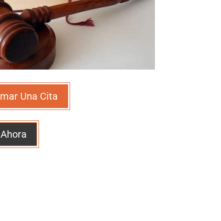
mar Una Cita
 Ahora