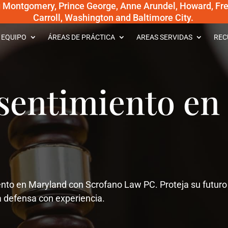
g Montgomery, Prince George, Anne Arundel, Howard, Fred
Carroll, Washington and Baltimore City.
 EQUIPO
ÁREAS DE PRÁCTICA
AREAS SERVIDAS
REC
sentimiento en
nto en Maryland con Scrofano Law PC. Proteja su futuro
a defensa con experiencia.