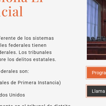
cial
iferente de los sistemas
ales federales tienen
ederales. Los tribunales
bre los delitos estatales.
ederales son:
Progra
nales de Primera Instancia)
Llama
ados Unidos