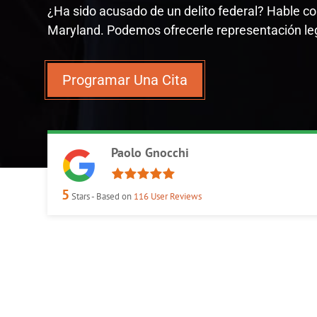
¿Ha sido acusado de un delito federal? Hable 
Maryland. Podemos ofrecerle representación le
Programar Una Cita
Paolo Gnocchi
5
Stars - Based on
116
User Reviews