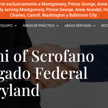
rvir exclusivamente a Montgomery, Prince George, Anne
dly serving Montgomery, Prince George, Anne Arundel, Ho
Charles, Carroll, Washington y Baltimore City.
 EQUIPO
ÁREAS DE PRÁCTICA
AREAS SERVIDAS
REC
i of Scrofano
gado Federal
ryland