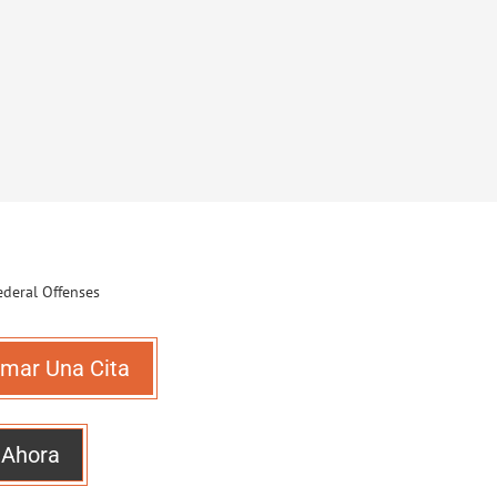
mar Una Cita
 Ahora