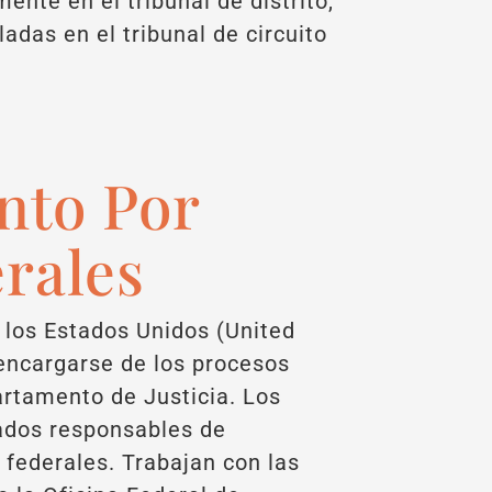
nte en el tribunal de distrito,
adas en el tribunal de circuito
nto Por
erales
e los Estados Unidos (United
 encargarse de los procesos
artamento de Justicia. Los
gados responsables de
s federales. Trabajan con las