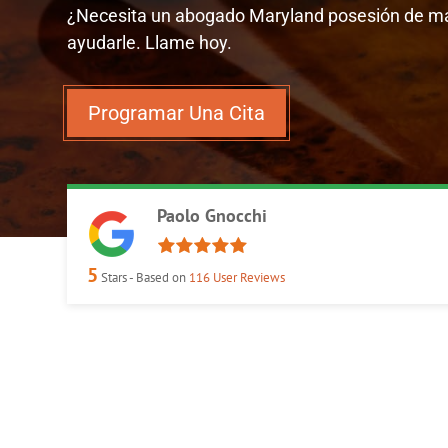
¿Necesita un abogado Maryland posesión de mar
ayudarle. Llame hoy.
Programar Una Cita
Paolo Gnocchi
5
Stars - Based on
116
User Reviews