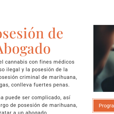
sesión de
Abogado
del cannabis con fines médicos
so ilegal y la posesión de la
posesión criminal de marihuana,
ogas, conlleva fuertes penas.
a puede ser complicado, así
cargo de posesión de marihuana,
Progra
tratar a un abogado.