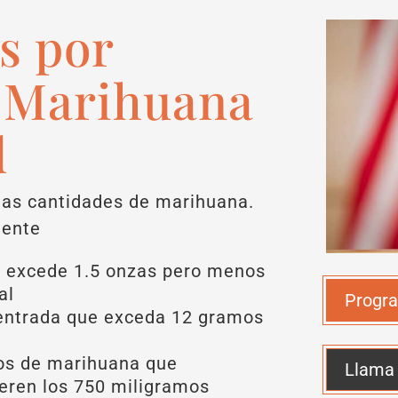
s por
e Marihuana
d
ñas cantidades de marihuana.
iente
e excede 1.5 onzas pero menos
al
Progra
entrada que exceda 12 gramos
os de marihuana que
Llama
eren los 750 miligramos