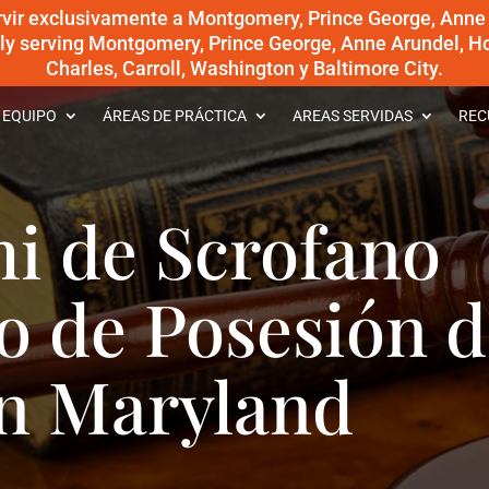
rvir exclusivamente a Montgomery, Prince George, Anne
dly serving Montgomery, Prince George, Anne Arundel, Ho
Charles, Carroll, Washington y Baltimore City.
 EQUIPO
ÁREAS DE PRÁCTICA
AREAS SERVIDAS
REC
i de Scrofano
o de Posesión d
n Maryland