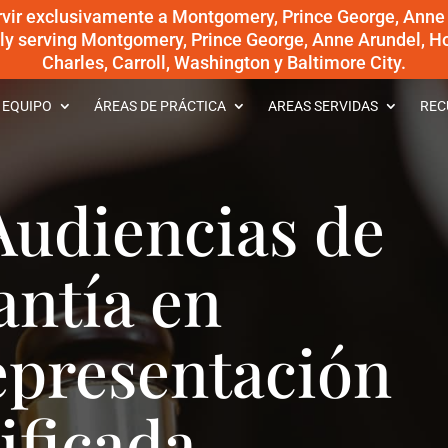
rvir exclusivamente a Montgomery, Prince George, Anne
dly serving Montgomery, Prince George, Anne Arundel, Ho
Charles, Carroll, Washington y Baltimore City.
 EQUIPO
ÁREAS DE PRÁCTICA
AREAS SERVIDAS
REC
Audiencias de
antía en
epresentación
ificada